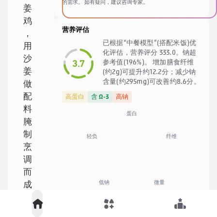
的需求。 如有疑问，建议咨询专家。
姜
鸡
营养评估
，
已根据“中餐模型”(搭配米饭)优
用
化评估，营养评分 333.0。钠超
沙
3.7
参考值(196%)。 增加膳食纤维
姜
(约2g)可提升约12.2分；减少钠
含量(约295mg)可改善约8.6分。
做
配
高蛋白
含 Ω-3
高钠
料
蛋白
腌
制
纤维
轻负
烹
调
而
低钠
微量
成
的
🍚
中餐优化模型
菜