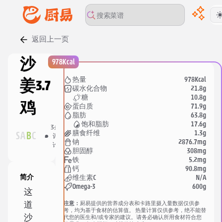
返回上一页
沙
978Kcal
978Kcal
热量
姜
3.7
21.8g
碳水化合物
10.8g
糖
鸡
71.9g
蛋白质
63.8g
脂肪
44
17.6g
饱和脂肪
3
条
人
分
1.3g
膳食纤维
S
A
B
C
评
收
享
2876.7mg
钠
论
藏
308mg
胆固醇
5.2mg
铁
90.8mg
钙
简介
N/A
维生素C
600g
Omega-3
这
注意：
厨易提供的营养成分表和卡路里摄入量数据仅供参
道
考，均为基于食材的估算值。 热量计算仅供参考，绝不能替
沙
代您的医生和/或专家的建议。请务必确认所用食材符合您