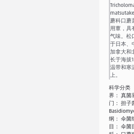
Tricholom
matsut
蘑科口蘑
用蕈，具
气味。松
于日本、
加拿大和
长于海拔16
温带和寒
上。
科学分类
界： 真菌界 
门： 担子
Basidiomy
纲： 伞菌纲 A
目： 伞菌目 A