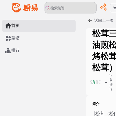
返回上一页
首页
松茸
菜谱
油煎松
排行
烤松茸
松茸
12
条
S
A
B
C
评
论
简介
松茸（松