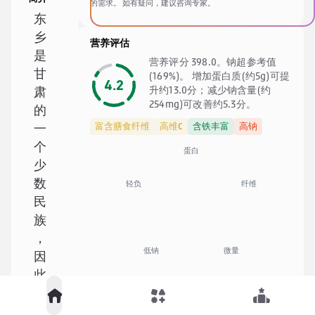
的需求。 如有疑问，建议咨询专家。
东
乡
营养评估
是
营养评分 398.0。钠超参考值
甘
(169%)。 增加蛋白质(约5g)可提
4.2
升约13.0分；减少钠含量(约
肃
254mg)可改善约5.3分。
的
富含膳食纤维
高维C
含铁丰富
高钠
一
个
蛋白
少
数
纤维
轻负
民
族
，
低钠
微量
因
此
东
食材清单
乡