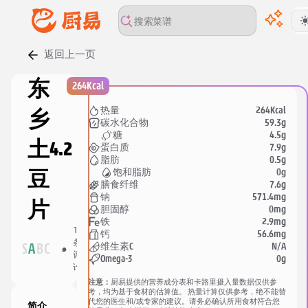
返回上一页
00:00
/
00:00
东
264Kcal
264Kcal
热量
乡
59.3g
碳水化合物
4.5g
糖
土
4.2
7.9g
蛋白质
0.5g
脂肪
0g
饱和脂肪
豆
7.6g
膳食纤维
571.4mg
钠
片
0mg
胆固醇
2.9mg
铁
11
45
56.6mg
钙
条
人
分
N/A
维生素C
S
A
B
C
评
收
享
0g
Omega-3
论
藏
注意：
厨易提供的营养成分表和卡路里摄入量数据仅供参
考，均为基于食材的估算值。 热量计算仅供参考，绝不能替
代您的医生和/或专家的建议。请务必确认所用食材符合您
简介