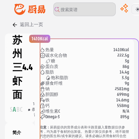
返回上一页
00:00
/
00:00
苏
1410Kcal
1410Kcal
热量
州
222.5g
碳水化合物
3g
糖
三
4.4
86g
蛋白质
14.4g
脂肪
3.3g
饱和脂肪
虾
9g
膳食纤维
2581mg
钠
面
699mg
胆固醇
14.6mg
铁
140
952
558mg
钙
分
S
A
B
C
条评
人收
N/A
维生素C
享
论
藏
895g
Omega-3
注意：
厨易提供的营养成分表和卡路里摄入量数据仅供参
考，均为基于食材的估算值。 热量计算仅供参考，绝不能替
简介
代您的医生和/或专家的建议。请务必确认所用食材符合您