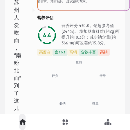
的需求。 如有疑问，建议咨询专家。
苏
州
人
营养评估
爱
营养评分 430.0。钠超参考值
(244%)。 增加膳食纤维(约2g)可
吃
4.4
提升约10.3分；减少钠含量(约
面
366mg)可改善约15.8分。
，
高蛋白
含 Ω-3
高钙
含铁丰富
高钠
“南
蛋白
粉
北
纤维
轻负
面”
到
了
这
低钠
微量
儿
，
就
食材清单