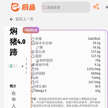
返回上一页
焖
1662Kcal
1662Kcal
热量
猪
4.0
39.1g
碳水化合物
26.3g
糖
蹄
117.6g
蛋白质
117.7g
脂肪
11
28
29g
饱和脂肪
条
人
分
9.1g
膳食纤维
S
A
B
C
评
收
享
1233.2mg
钠
论
藏
360mg
胆固醇
9.6mg
铁
147.2mg
钙
简介
N/A
维生素C
45g
Omega-3
在
注意：
厨易提供的营养成分表和卡路里摄入量数据仅供参
华
考，均为基于食材的估算值。 热量计算仅供参考，绝不能替
人
代您的医生和/或专家的建议。请务必确认所用食材符合您