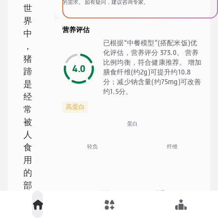
的需求。 如有疑问，建议咨询专家。
世
界
营养评估
中
已根据“中餐模型”(搭配米饭)优
，
化评估，营养评分 373.0。 营养
猪
比例均衡，符合健康推荐。 增加
4.0
蹄
膳食纤维(约2g)可提升约10.8
分；减少钠含量(约75mg)可改善
是
约1.5分。
经
高蛋白
常
被
蛋白
人
纤维
轻负
食
用
的
部
低钠
微量
位
之
🍚
中餐优化模型