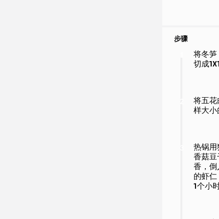
步骤
将冬笋
1
切成1
将五花
2
样大小
热锅用
3
香菇豆
香，倒
的虾仁
1个小