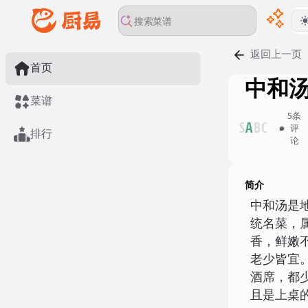
返回上一页
首页
中和
菜谱
5
条
S
A
B
C
评
排行
论
简介
中和汤是
统名菜，
香，鲜嫩
老少皆宜
酒席，都
且是上桌