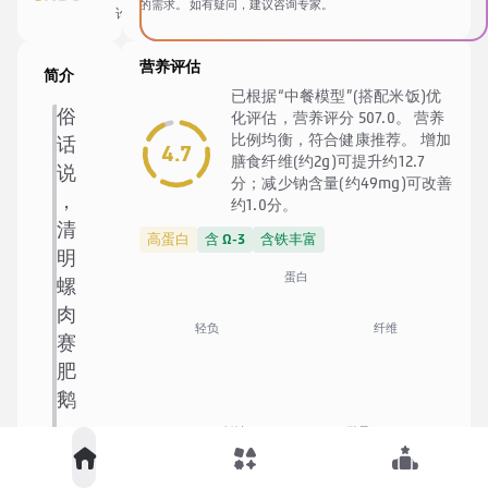
享
的需求。 如有疑问，建议咨询专家。
论
藏
营养评估
简介
已根据“中餐模型”(搭配米饭)优
俗
化评估，营养评分 507.0。 营养
比例均衡，符合健康推荐。 增加
话
4.7
膳食纤维(约2g)可提升约12.7
说
分；减少钠含量(约49mg)可改善
，
约1.0分。
清
高蛋白
含 Ω-3
含铁丰富
明
蛋白
螺
肉
纤维
轻负
赛
肥
鹅
，
低钠
微量
吃
🍚
中餐优化模型
螺