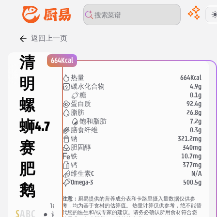
返回上一页
00:00
/
00:00
清
664Kcal
664Kcal
热量
明
4.9g
碳水化合物
0.1g
糖
螺
92.4g
蛋白质
26.8g
脂肪
7.2g
饱和脂肪
蛳
4.7
0.3g
膳食纤维
321.2mg
钠
赛
340mg
胆固醇
10.7mg
铁
377mg
钙
肥
N/A
维生素C
500.5g
Omega-3
鹅
注意：
厨易提供的营养成分表和卡路里摄入量数据仅供参
1
条
考，均为基于食材的估算值。 热量计算仅供参考，绝不能替
8
人
分
S
A
B
C
代您的医生和/或专家的建议。请务必确认所用食材符合您
评
收