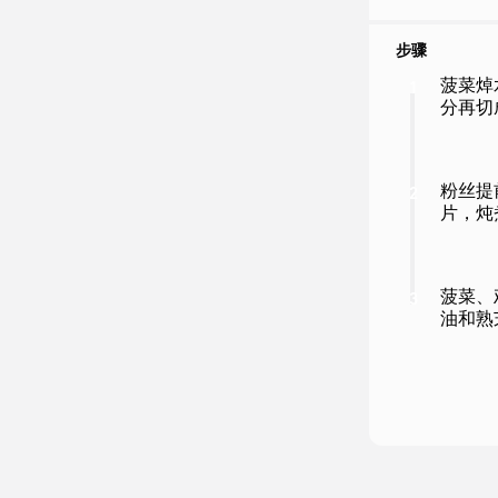
步骤
菠菜焯
1
分再切
粉丝提
2
片，炖
菠菜、
3
油和熟