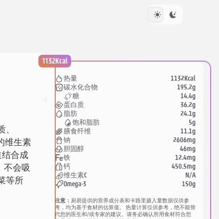
1132Kcal
1132Kcal
热量
195.2g
碳水化合物
14.4g
糖
36.2g
蛋白质
24.1g
脂肪
5g
饱和脂肪
质、
11.1g
膳食纤维
2606mg
钠
的维生素
46mg
胆固醇
道结合成
12.4mg
铁
450.5mg
钙
，不会吸
N/A
维生素C
菜等所
150g
Omega-3
。
注意：
厨易提供的营养成分表和卡路里摄入量数据仅供参
考，均为基于食材的估算值。 热量计算仅供参考，绝不能替
代您的医生和/或专家的建议。请务必确认所用食材符合您