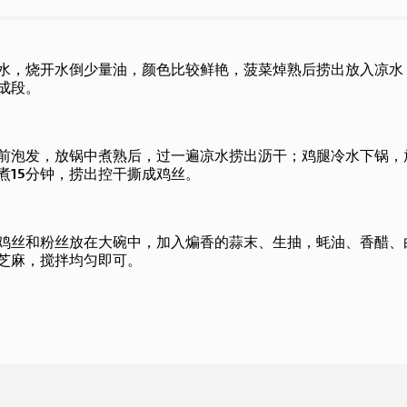
水，烧开水倒少量油，颜色比较鲜艳，菠菜焯熟后捞出放入凉水
成段。
前泡发，放锅中煮熟后，过一遍凉水捞出沥干；鸡腿冷水下锅，
煮15分钟，捞出控干撕成鸡丝。
鸡丝和粉丝放在大碗中，加入煸香的蒜末、生抽，蚝油、香醋、
芝麻，搅拌均匀即可。