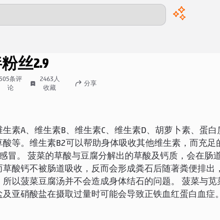
拌粉丝
2.9
505
条评
2463
人
分享
论
收藏
维生素A、维生素B、维生素C、维生素D、胡萝卜素、蛋白
草酸等。维生素B2可以帮助身体吸收其他维生素，而充足
止感冒。 菠菜的草酸与豆腐分解出的草酸及钙质，会在肠
而草酸钙不被肠道吸收，反而会形成粪石后随著粪便排出
，所以菠菜豆腐汤并不会造成身体结石的问题。 菠菜与苋
盐及亚硝酸盐在摄取过量时可能会导致正铁血红蛋白血症