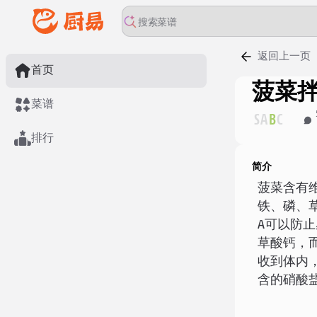
返回上一页
首页
菠菜
菜谱
S
A
B
C
排行
简介
菠菜含有
铁、磷、
A可以防
草酸钙，
收到体内
含的硝酸