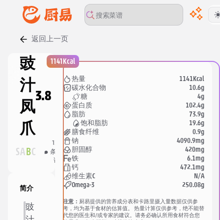
返回上一页
00:00
/
00:00
豉
1141Kcal
1141Kcal
热量
汁
10.6g
碳水化合物
3.8
4g
糖
凤
102.4g
蛋白质
73.9g
脂肪
19.6g
饱和脂肪
爪
0.9g
膳食纤维
4090.9mg
钠
136
647
分
420mg
胆固醇
S
A
B
C
条评
人收
享
6.1mg
铁
论
藏
472.1mg
钙
N/A
维生素C
250.08g
Omega-3
简介
注意：
厨易提供的营养成分表和卡路里摄入量数据仅供参
豉
考，均为基于食材的估算值。 热量计算仅供参考，绝不能替
代您的医生和/或专家的建议。请务必确认所用食材符合您