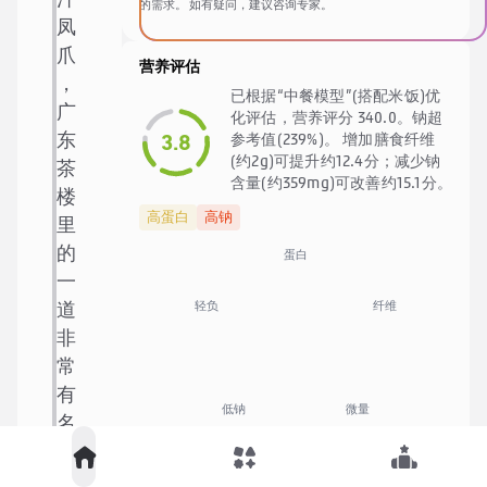
汁
的需求。 如有疑问，建议咨询专家。
凤
爪
营养评估
，
已根据“中餐模型”(搭配米饭)优
广
化评估，营养评分 340.0。钠超
3.8
东
参考值(239%)。 增加膳食纤维
(约2g)可提升约12.4分；减少钠
茶
含量(约359mg)可改善约15.1分。
楼
高蛋白
高钠
里
的
蛋白
一
纤维
轻负
道
非
常
有
低钠
微量
名
🍚
中餐优化模型
的
小