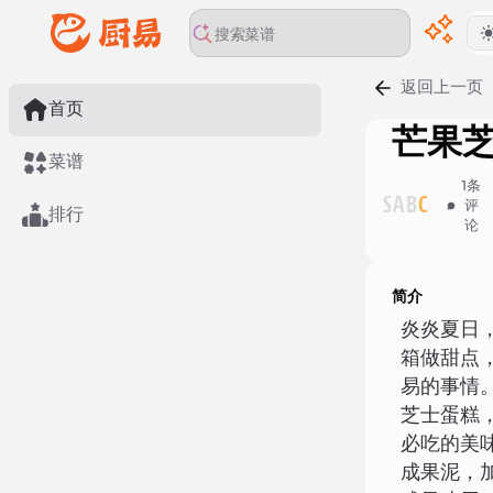
返回上一页
首页
芒果
菜谱
1
条
S
A
B
C
评
排行
论
简介
炎炎夏日
箱做甜点
易的事情
芝士蛋糕
必吃的美
成果泥，