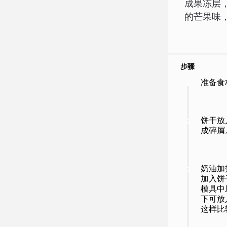
成果冻层
的芒果味
步骤
准备食
1
饼干放
2
成碎屑
奶油加
3
加入饼
模具中
下可放
这样比