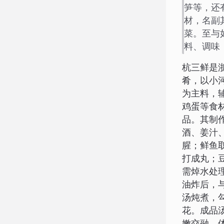
笋等，还
材，名副
菜。至与
料、调味
杭三鲜是
肴，以小
为主料，
鸡蛋等食
品。其制
酒、姜汁
腥；鲜鱼
打成丸；
需焯水处
油炸后，
汤炖煮，
花。成品