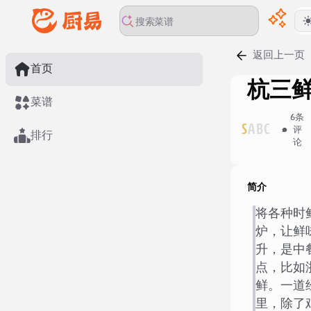
返回上一页
首页
杭三
菜谱
6
条
S
A
B
C
评
排行
论
简介
将各种时
炉，让鲜
升，是中
点，比如
鲜。一道
里，除了