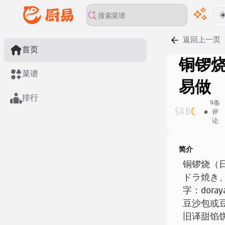
返回上一页
首页
铜锣
菜谱
易做
排行
9
条
S
A
B
C
评
论
简介
铜锣烧（
ドラ焼き
字：dora
豆沙包或
旧译甜馅