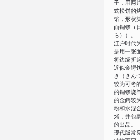
子，用两
式松饼的
馅，形状
面铜锣（
ら））。
江户时代
是用一张
将边缘折
近似金锷
き（きん
较为可考
的铜锣烧
的金鍔较
粉和水混
烤，并包
的出品。
现代版常