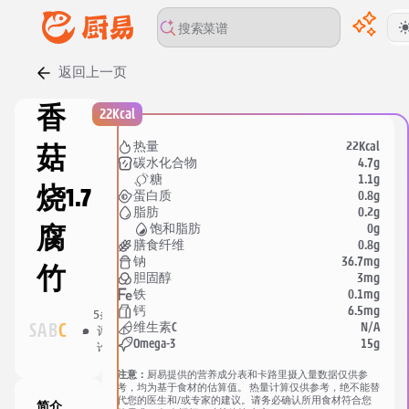
返回上一页
香
22Kcal
22Kcal
热量
菇
4.7g
碳水化合物
1.1g
糖
烧
1.7
0.8g
蛋白质
0.2g
脂肪
0g
饱和脂肪
腐
0.8g
膳食纤维
36.7mg
钠
竹
3mg
胆固醇
0.1mg
铁
33
6.5mg
钙
5
条
人
分
N/A
维生素C
S
A
B
C
评
收
享
15g
Omega-3
论
藏
注意：
厨易提供的营养成分表和卡路里摄入量数据仅供参
考，均为基于食材的估算值。 热量计算仅供参考，绝不能替
代您的医生和/或专家的建议。请务必确认所用食材符合您
简介