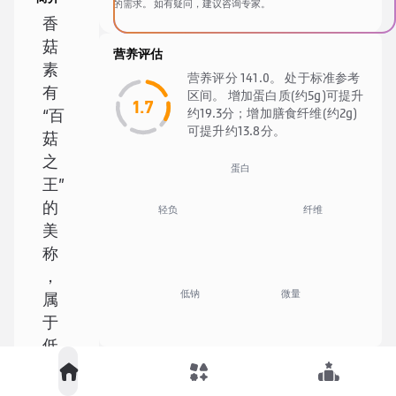
的需求。 如有疑问，建议咨询专家。
香
菇
营养评估
素
营养评分 141.0。 处于标准参考
有
区间。 增加蛋白质(约5g)可提升
1.7
约19.3分；增加膳食纤维(约2g)
“百
可提升约13.8分。
菇
之
蛋白
王”
的
纤维
轻负
美
称
，
低钠
微量
属
于
低
食材清单
脂
肪
青辣椒