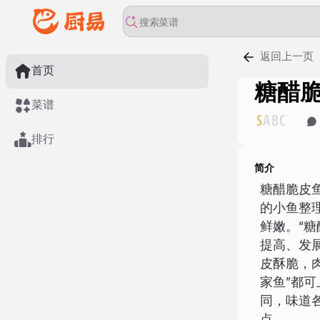
返回上一页
首页
糖醋
菜谱
S
A
B
C
排行
简介
糖醋脆皮
的小鱼整
鲜嫩。“糖
提高、发
皮酥脆，
家鱼”都
同，味道