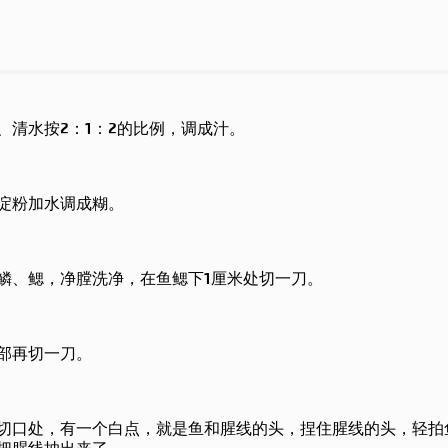
、清水按2：1：2的比例，调成汁。
淀粉加水调成糊。
鳞、鳃，净膛洗净，在鱼鳃下1厘米处切一刀。
部再切一刀。
切口处，有一个白点，就是鱼和腥线的头，捏住腥线的头，轻拍