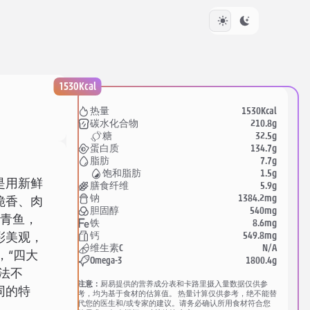
1530Kcal
1530Kcal
热量
210.8g
碳水化合物
32.5g
糖
134.7g
蛋白质
7.7g
脂肪
1.5g
饱和脂肪
是用新鲜
5.9g
膳食纤维
1384.2mg
钠
脆香、肉
540mg
胆固醇
或青鱼，
8.6mg
铁
549.8mg
钙
彩美观，
N/A
维生素C
，“四大
1800.4g
Omega-3
法不
注意：
厨易提供的营养成分表和卡路里摄入量数据仅供参
同的特
考，均为基于食材的估算值。 热量计算仅供参考，绝不能替
代您的医生和/或专家的建议。请务必确认所用食材符合您