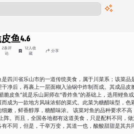
00:00
/
00:00
脆皮鱼
4.6
2
条评
12
人收
分享
论
藏
鱼是四川省乐山市的一道传统美食，属于川菜系；该菜品
理干净后，再裹上一层面糊入油锅中炸制而成。其成品皮
醋脆皮鱼”就是乐山厨师在“香炸鱼”的基础上，选用鲤鱼
展而成为一款地方风味浓郁的菜式。此菜为糖醋味型，色
肉细嫩，鲜香醇厚，糖醋味浓。 该菜对鱼的品种要求不高
可上阵。而且，全国各地都有这道美食，只是配料不同，做
各有不同，但是，千举万变，其道一也，酸酸甜甜是其共