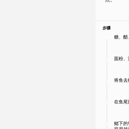
点。
步骤
糖、醋
1
面粉、
2
将鱼去
3
在鱼尾
4
鳃下的
5