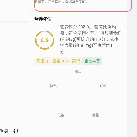
的需求。 如有疑问，建议咨询专家。
营养评估
营养评分 502.0。 营养比例均
衡，符合健康推荐。 增加膳食纤
4.6
维(约2g)可提升约11.9分；减少
钠含量(约181mg)可改善约1.1
分。
高蛋白
富含 Ω-3
高钙
含铁丰富
蛋白
纤维
轻负
低钠
微量
鱼身，很