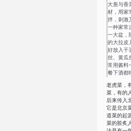
大葱与香
材，用家
拌，刺激
一种家常
一大盆，
的大拉皮
好放入干
丝、黄瓜
常用酱料
餐下酒都
老虎菜，
菜，有的
后来传入
它是北京
道菜的起
菜的脍炙