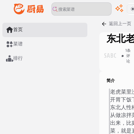
返回上一页
首页
东北
菜谱
1
条
S
A
B
C
评
排行
论
简介
老虎菜里
开胃下饭
东北人性
从做凉拌
出来，比
菜，就是