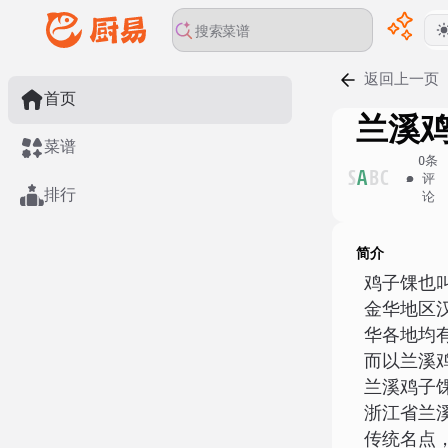
返回上一页
首页
兰溪
菜谱
0
条
S
A
B
C
评
排行
论
简介
鸡子馃也
金华地区
华各地均
而以兰溪
兰溪鸡子馃（
浙江省兰
传统名点