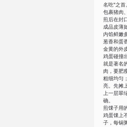
名吃”之
包裹猪肉
煎后在封
成品皮薄
内馅鲜嫩
葱香和蛋
金黄的外
鸡蛋碰撞
就是著名
肉，要肥
粗细均匀
亮。先摊
上一层翠
确。
煎馃子用
鸡蛋馃上不
子，每锅