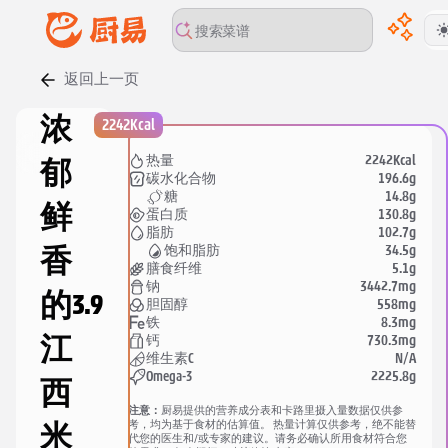
返回上一页
00:00
/
00:00
浓
2242Kcal
2242Kcal
热量
郁
196.6g
碳水化合物
14.8g
糖
鲜
130.8g
蛋白质
102.7g
脂肪
34.5g
饱和脂肪
香
5.1g
膳食纤维
3442.7mg
钠
的
3.9
558mg
胆固醇
8.3mg
铁
730.3mg
钙
江
N/A
维生素C
2225.8g
Omega-3
西
注意：
厨易提供的营养成分表和卡路里摄入量数据仅供参
考，均为基于食材的估算值。 热量计算仅供参考，绝不能替
米
代您的医生和/或专家的建议。请务必确认所用食材符合您