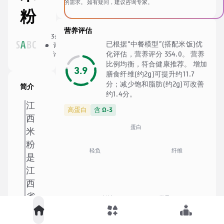
的需求。 如有疑问，建议咨询专家。
粉
营养评估
12
3
条
人
分
S
A
B
C
已根据“中餐模型”(搭配米饭)优
评
收
享
化评估，营养评分 354.0。 营养
论
藏
比例均衡，符合健康推荐。 增加
3.9
膳食纤维(约2g)可提升约11.7
分；减少饱和脂肪(约2g)可改善
简介
约1.4分。
江
高蛋白
含 Ω-3
西
蛋白
米
粉
纤维
轻负
是
江
西
省
低钠
微量
著
🍚
中餐优化模型
名