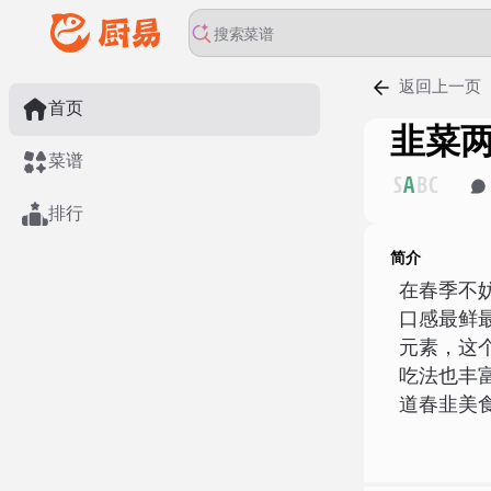
返回上一页
首页
韭菜
菜谱
S
A
B
C
排行
简介
在春季不
口感最鲜
元素，这
吃法也丰
道春韭美