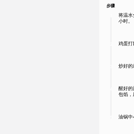
步骤
将温水
1
小时。
鸡蛋打
2
炒好的
3
醒好的
4
包馅，
油锅中
5