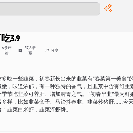
00:00
/
00:00
两吃
3.9
6
条评
57
人收
分享
论
藏
妨多吃一些韭菜，初春新长出来的韭菜有“春菜第一美食”
最嫩，味道浓郁，有一种独特的香气，且韭菜中含有维生
个季节吃韭菜可养肝、增加脾胃之气。 “初春早韭”最为鲜
富多样，比如韭菜盒子、马蹄拌春韭、韭菜炒猪肝……今
食：韭菜白米虾，韭菜河虾饼。