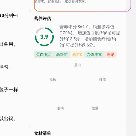
的需求。 如有疑问，建议咨询专家。
0分钟~1
营养评估
营养评分 364.0。钠超参考值
(170%)。 增加蛋白质(约6g)可提
3.9
升约12.3分；增加膳食纤维(约
出备用。
2g)可提升约9.6分。
蛋白充足
高纤维
高维C
含铁丰富
高钠
蛋白
拌匀。
纤维
轻负
包子一样
低钠
微量
以出锅。
食材清单