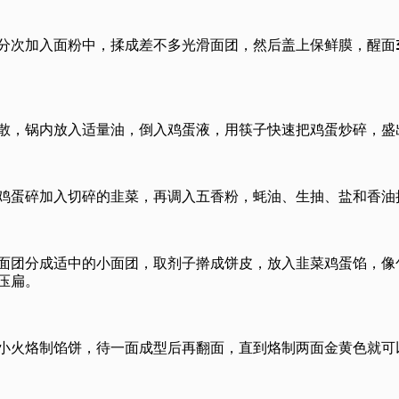
分次加入面粉中，揉成差不多光滑面团，然后盖上保鲜膜，醒面3
散，锅内放入适量油，倒入鸡蛋液，用筷子快速把鸡蛋炒碎，盛
鸡蛋碎加入切碎的韭菜，再调入五香粉，蚝油、生抽、盐和香油
面团分成适中的小面团，取剂子擀成饼皮，放入韭菜鸡蛋馅，像
压扁。
小火烙制馅饼，待一面成型后再翻面，直到烙制两面金黄色就可