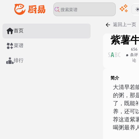
返回上一页
首页
紫薯
菜谱
656
S
A
B
C
条评
排行
论
简介
大清早若
的粥，那
了，既能
养，还可
荐这道紫
喝粥最养