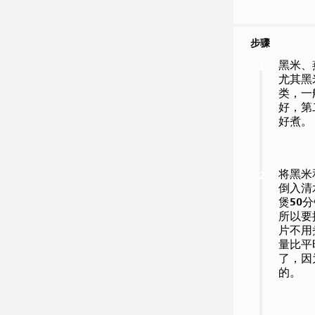
步骤
黑米、
1
尤其黑
类，一
好，第
好煮。
将黑米
2
倒入清
煲50
所以要
片不用
量比平
了，因
的。