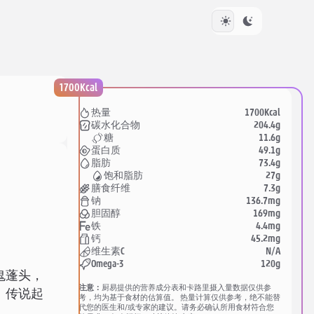
1700Kcal
1700Kcal
热量
204.4g
碳水化合物
11.6g
糖
49.1g
蛋白质
73.4g
脂肪
27g
饱和脂肪
7.3g
膳食纤维
136.7mg
钠
169mg
胆固醇
4.4mg
铁
45.2mg
钙
N/A
维生素C
120g
Omega-3
鬼蓬头，
注意：
厨易提供的营养成分表和卡路里摄入量数据仅供参
。传说起
考，均为基于食材的估算值。 热量计算仅供参考，绝不能替
代您的医生和/或专家的建议。请务必确认所用食材符合您