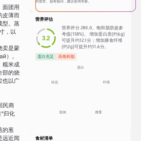
的需求。 如有疑问，建议咨询专家。
。面团用
的皮薄而
营养评估
成型。蒸
营养评分 280.0。饱和脂肪超参
寸，以
考值(158%)。 增加蛋白质(约6g)
3.2
可提升约12.1分；增加膳食纤维
(约2g)可提升约11.6分。
烧卖是蒙
ай）。
蛋白充足
高饱和脂
，糯米成
蛋白
全部的烧
卖也以广
纤维
轻负
回民商
低钠
微量
“归化
葱的葱
是远近闻
食材清单