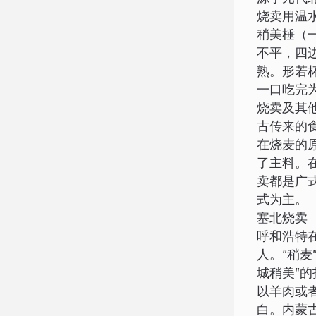
烧卖用温
稍美棰（
不平，四
熟。形若
一口吃完
烧卖及其
古传来的食
在烧麦的
了主料。
卖都是广
式为主。
塞北烧卖
呼和浩特
人。“稍
城稍美”
以羊肉或
白。内蒙