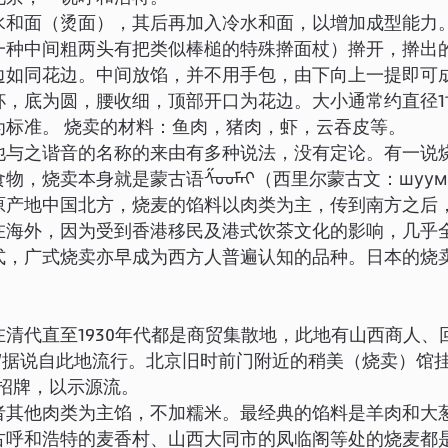
水和面（烫面），其后再加入冷水和面，以增加成型能力
一种中间粗两头有把类似棒槌的特殊擀面杖）擀开，擀出
边如同花边。中间放馅，并不用手包，由下向上一提即可
杯，底为圆，腰收细，顶部开口为花边。大小通常约直径1
为标准。 烧卖的材料：鱼肉，猪肉，虾，云吞皮等。
他与之谐音的名称的来由有多种说法，没有定论。有一说
物，烧卖本身就是蒙古语ᠱᠤᠤᠮᠠᠢ（西里尔蒙古文：шуум
原产地中国北方，烧麦的馅料以肉类为主，传到南方之后
在海外，因为受到香港移民及港式饮茶文化的影响，几乎
式，广式烧卖亦早成为西方人普遍认知的品种。日本的烧
在清代直至1930年代都是商贸集散地，此地有山西商人、
麦”据说自此地流行。北京旧时前门附近的稍美（烧卖）馆挂
的招牌，以示源流。
者其他肉类为主馅，不加糯米。最经典的馅料是羊肉和大
古呼和浩特的麦香村、山西大同市的凤临阁等处的烧麦都