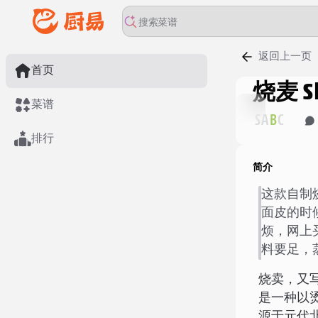
返回上一页
首页
烧麦 S
菜谱
S
A
B
C
排行
简介
这款自制
面皮的时
烦，网上
料要足，
烧卖
，又
是一种以
源于元代