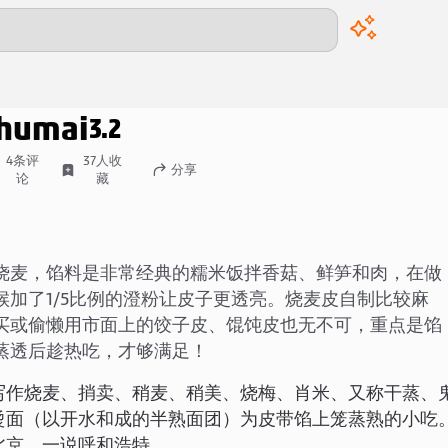
00:00
/
00:00
humai
3.2
4
条评
37
人收
分享
论
藏
烧麦，馅料是非常经典的糯米饭拌香菇、鲜笋和肉，在做
候加了1/5比例的澄粉让皮子更透亮。烧麦皮自制比较麻
买或偷懒用市面上的饺子皮、馄饨皮也无不可，重点是馅
蒸透后趁热吃，才够满足！
写作烧麦、捎卖、稍麦、稍美、烧梅、肖米、又称干蒸、
烫面（以开水和成的半熟面团）为皮带馅上笼蒸熟的小吃
北京，一说呼和浩特。