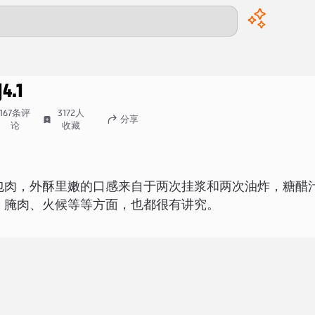
00:00
/
00:00
肉
4.1
167
条评
3172
人
分享
论
收藏
包肉，外酥里嫩的口感来自于两次挂浆和两次油炸，糖醋
、腌肉、火候等等方面，也都很有讲究。