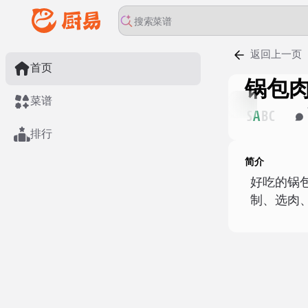
返回上一页
首页
锅包
菜谱
S
A
B
C
排行
简介
好吃的锅
制、选肉