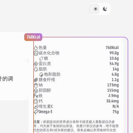
768Kcal
768Kcal
热量
99.8g
碳水化合物
10.6g
糖
54.9g
蛋白质
14g
脂肪
4.8g
饱和脂肪
汁的调
1.1g
膳食纤维
173mg
钠
155mg
胆固醇
2.9mg
铁
38.4mg
钙
N/A
维生素C
75g
Omega-3
注意：
厨易提供的营养成分表和卡路里摄入量数据仅供参
考，均为基于食材的估算值。 热量计算仅供参考，绝不能替
代您的医生和/或专家的建议。请务必确认所用食材符合您