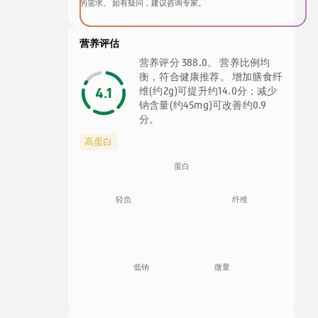
的需求。 如有疑问，建议咨询专家。
营养评估
营养评分 388.0。 营养比例均
衡，符合健康推荐。 增加膳食纤
4.1
维(约2g)可提升约14.0分；减少
钠含量(约45mg)可改善约0.9
分。
高蛋白
蛋白
纤维
轻负
低钠
微量