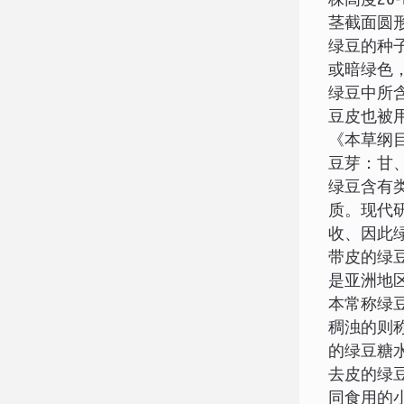
株高度20
茎截面圆
绿豆的种
或暗绿色
绿豆中所
豆皮也被
《本草纲
豆芽：甘
绿豆含有
质。现代
收、因此
带皮的绿
是亚洲地
本常称绿
稠浊的则
的绿豆糖
去皮的绿
同食用的