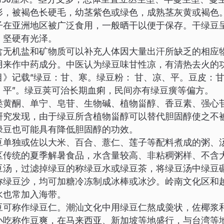
-150厘米。茎分支多，总体呈直立丛生型、半蔓生型、蔓
形，被褐色长硬毛，幼茎紫色或绿色，成熟茎灰黄或褐色
子在亚洲地区被广泛食用，一般晒干以便于保存。干绿豆
，坚硬有光泽。
含无机盐和矿物质可以补充人体因大量出汗所缺乏的相应
用来作中药成分。中医认为绿豆味甘性凉，有清热去火的
目》记载“绿豆：甘、寒。绿豆粉： 甘、凉、平。豆皮：
、平”。绿豆荚可治长期血痢，民间亦有绿豆癀等偏方。
类黄酮、单宁、皂苷、生物碱、植物甾醇、香豆素、强心
研究发现，由于绿豆所含植物甾醇可以替代胆固醇使之不
绿豆也可能具有降低胆固醇的功效。
豆单独或佐以大米、百合、薏仁、莲子等配料煮成的粥、
区传统的夏季解暑食品，水含量较高、非粘稠粥样、不含
豆汤，过滤掉绿豆的称绿豆水或绿豆茶，将绿豆汤中绿豆
称绿豆沙，均可加糖冷冻制成冰棒或冰沙。岭南文化区和
水也常加入海带。
豆可称作绿豆仁。潮汕文化中用绿豆仁熬成羮状，佐椰浆
小吃称作豆爽，在马来西亚、新加坡等地盛行，与台湾等