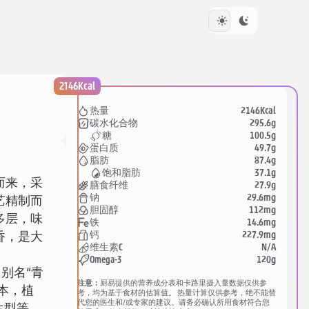
2146Kcal
2146Kcal
热量
295.6g
碳水化合物
100.5g
糖
49.7g
蛋白质
87.4g
脂肪
37.1g
饱和脂肪
而来，采
27.9g
膳食纤维
29.6mg
钠
艺精制而
112mg
胆固醇
多层，味
14.6mg
铁
227.9mg
钙
香，是大
N/A
维生素C
120g
Omega-3
。别名“青
注意：
厨易提供的营养成分表和卡路里摄入量数据仅供参
草本，植
考，均为基于食材的估算值。 热量计算仅供参考，绝不能替
代您的医生和/或专家的建议。请务必确认所用食材符合您