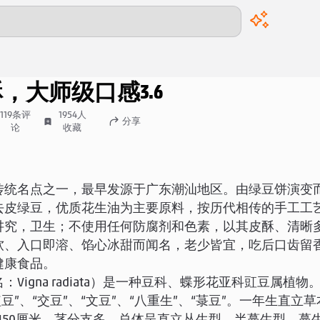
00:00
/
00:00
酥，大师级口感
3.6
119
条评
1954
人
分享
论
收藏
传统名点之一，最早发源于广东潮汕地区。由绿豆饼演变
去皮绿豆，优质花生油为主要原料，按历代相传的手工工
讲究，卫生；不使用任何防腐剂和色素，以其皮酥、清晰
软、入口即溶、馅心冰甜而闻名，老少皆宜，吃后口齿留
健康食品。
：Vigna radiata）是一种豆科、蝶形花亚科豇豆属植物
植豆”、“交豆”、“文豆”、“八重生”、“菉豆”。一年生直立