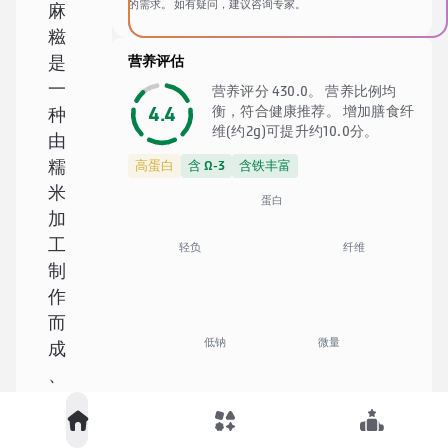
的需求。 如有疑问，建议咨询专家。
麻
糍
营养评估
是
一
营养评分 430.0。 营养比例均
4.4
衡，符合健康推荐。 增加膳食纤
种
维(约2g)可提升约10.0分。
由
糯
高蛋白
含 Ω-3
含铁丰富
米
蛋白
加
工
纤维
轻负
制
作
而
低钠
微量
成
、
带
食材清单
粘