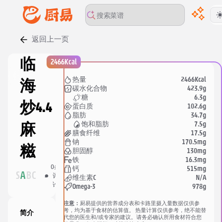
返回上一页
00:00
/
00:00
临
2466Kcal
2466Kcal
热量
海
423.9g
碳水化合物
6.3g
糖
炒
4.4
102.6g
蛋白质
34.7g
脂肪
7.5g
饱和脂肪
麻
17.5g
膳食纤维
170.5mg
钠
糍
130mg
胆固醇
16.3mg
铁
0
条
0
人
515mg
钙
分
S
A
B
C
评
收
N/A
维生素C
享
论
藏
978g
Omega-3
注意：
厨易提供的营养成分表和卡路里摄入量数据仅供参
考，均为基于食材的估算值。 热量计算仅供参考，绝不能替
简介
代您的医生和/或专家的建议。请务必确认所用食材符合您