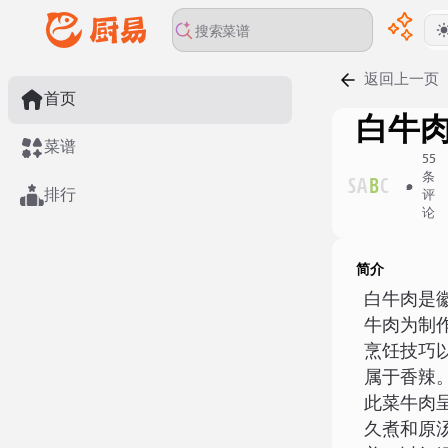
返回上一页
首页
白牛
菜谱
55
条
S
A
B
C
排行
评
论
简介
白牛肉是
牛肉为制
烹饪技巧
属于香辣
此菜牛肉
久煮和原