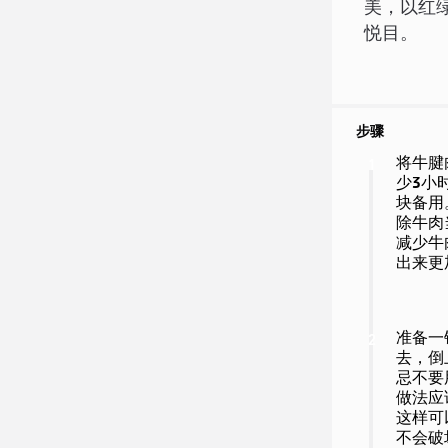
美，以红
悦目。
步骤
将牛腱
1
少3小
块备用
除牛肉
减少牛
出来更
准备一
2
去，倒
忌不要
做法应
这样可
不会破