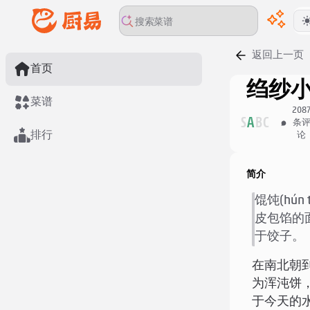
返回上一页
首页
绉纱
菜谱
208
S
A
B
C
条
排行
论
简介
馄饨(hún
皮包馅的
于饺子。
在南北朝
为浑沌饼
于今天的