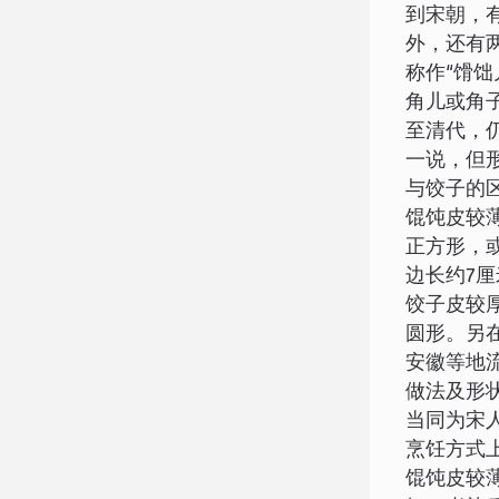
到宋朝，
外，还有
称作“馉饳
角儿或角
至清代，仍
一说，但
与饺子的
馄饨皮较
正方形，
边长约7
饺子皮较
圆形。另
安徽等地
做法及形
当同为宋
烹饪方式
馄饨皮较