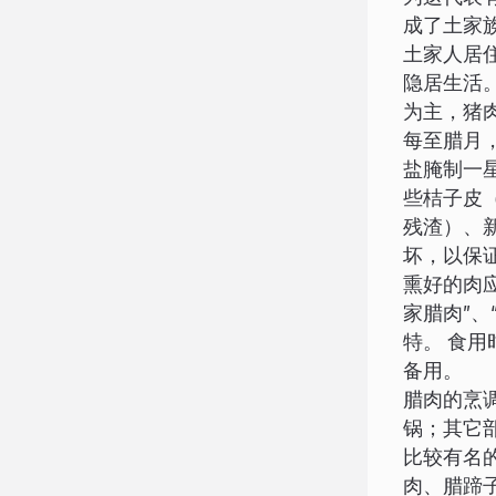
成了土家
土家人居
隐居生活
为主，猪
每至腊月
盐腌制一
些桔子皮
残渣）、
坏，以保
熏好的肉
家腊肉”
特。 食
备用。
腊肉的烹
锅；其它
比较有名
肉、腊蹄