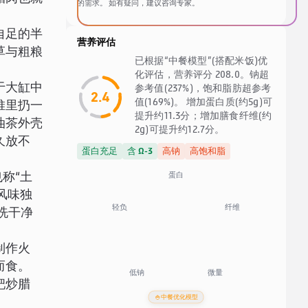
的需求。 如有疑问，建议咨询专家。
自足的半
营养评估
草与粗粮
已根据“中餐模型”(搭配米饭)优
化评估，营养评分 208.0。钠超
于大缸中
参考值(237%)，饱和脂肪超参考
2.4
值(169%)。 增加蛋白质(约5g)可
堆里扔一
提升约11.3分；增加膳食纤维(约
油茶外壳
2g)可提升约12.7分。
久放不
蛋白充足
含 Ω-3
高钠
高饱和脂
蛋白
称“土
风味独
纤维
轻负
洗干净
制作火
而食。
低钠
微量
粑炒腊
🍚
中餐优化模型