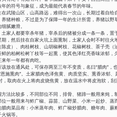
族年的符号与象征，成为最能代表春节的年味。
住在武陵山区，山高路远，难得出一次山，长期过着自给
。养猪种粮，不过是为了保障一年的生计所需，养猪以野
肉细腻嫩滑。
，土家人都要宰杀年猪，宰杀后的猪被分成一条一条，置
星期，然后挂在自家火坑上面熏制，土家人会时不时往火
（陈皮）、肉桂树枝、山胡椒树枝、花椒树枝、茶子壳（
新鲜的柏树松树丫枝等一起熏，使其色泽红亮香味浓郁，
证来年一年都有肉吃。
应该放在通风处，可保存两至三年不变质，名曰“腊肉”，也
、“恩施熏肉”。土家腊肉色泽焦黄、肉质坚实、熏香浓郁、
用时，取肉在火上将肉皮烧焦黄，放在温水中将皮泡软，刮
调方法比较多，不同部位不同，排骨、猪蹄一般用来炖，
部位一般用来与鲊广椒、蒜苗、山野菜、小米一起炒、蒸
的腊肉菜品有：小米蒸年肉、鲊广椒炒腊肉、糖年肉、蕨
子火锅等。