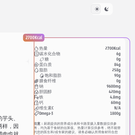
2700Kcal
2700Kcal
热量
6g
碳水化合物
0g
糖
84g
蛋白质
258g
脂肪
90g
饱和脂肪
0g
膳食纤维
9600mg
钠
420mg
胆固醇
4.8mg
铁
60mg
钙
N/A
维生素C
1800g
Omega-3
的芋头、
注意：
厨易提供的营养成分表和卡路里摄入量数据仅供参
两样，因
考，均为基于食材的估算值。 热量计算仅供参考，绝不能替
代您的医生和/或专家的建议。请务必确认所用食材符合您
腊肉也就