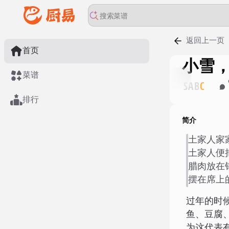
返回上一页
首页
小雪
菜谱
S
A
B
C
排行
简介
土家人家
土家人便
腊肉放在
摆在席上
过年的时
鱼、豆腐
为这代表