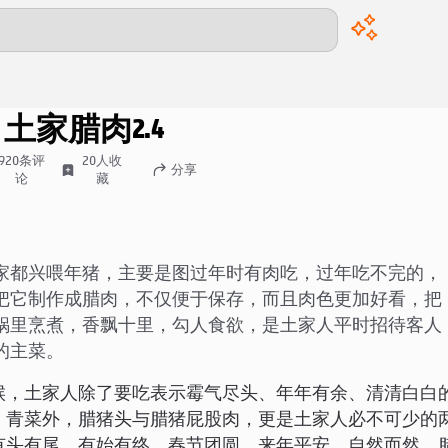
00:00
/
00:00
，土家腊肉
2.4
920
条评
20
人收
分享
论
藏
家都兴喂年猪，主要是图过年时有肉吃，过年吃不完的，
把它制作成腊肉，不仅便于保存，而且肉色更加好看，把
锅里烹煮，香飘十里，勾人食欲，是土家人平时招待客人
的主菜。
候，土家人除了要吃表示霉气尽头、年年有余、清清白白
、青菜外，腊猪头与腊猪屁股肉，更是土家人必不可少的
有头有尾，有始有终。春节团圆，来年平安，自然而然，