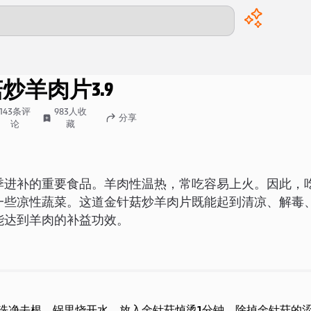
菇炒羊肉片
3.9
143
条评
983
人收
分享
论
藏
季进补的重要食品。羊肉性温热，常吃容易上火。因此，
一些凉性蔬菜。这道金针菇炒羊肉片既能起到清凉、解毒
能达到羊肉的补益功效。