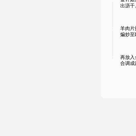
金针菇
1
出沥干
羊肉片
2
煸炒至
再放入
3
合调成