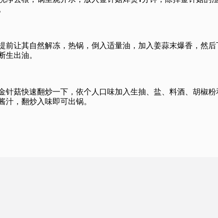
洗净去根，锅里烧开水，放入金针菇焯烫1分钟，除掉金针菇的
。
提前让其自然解冻，热锅，倒入适量油，加入姜蒜末爆香，然后
断生出油。
金针菇快速翻炒一下，依个人口味加入生抽、盐、料酒、胡椒粉
酱汁，翻炒入味即可出锅。