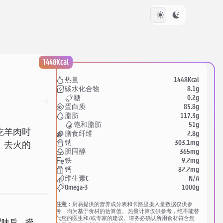
1448Kcal
1448Kcal
热量
8.1g
碳水化合物
0.2g
糖
85.8g
蛋白质
117.3g
脂肪
51g
饱和脂肪
吃羊肉时
2.8g
膳食纤维
303.1mg
钠
、去火的
365mg
胆固醇
9.2mg
铁
82.2mg
钙
N/A
维生素C
1000g
Omega-3
注意：
厨易提供的营养成分表和卡路里摄入量数据仅供参
考，均为基于食材的估算值。 热量计算仅供参考，绝不能替
代您的医生和/或专家的建议。请务必确认所用食材符合您