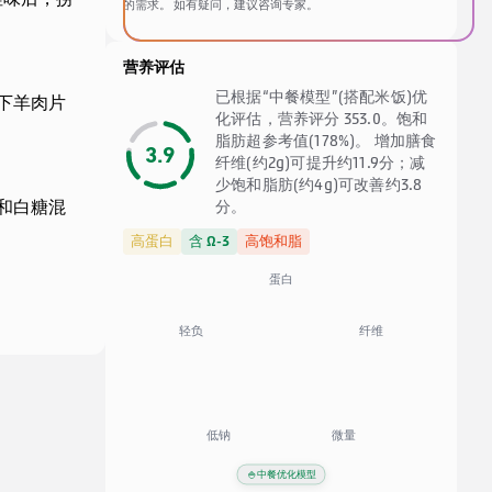
涩味后，捞
的需求。 如有疑问，建议咨询专家。
营养评估
已根据“中餐模型”(搭配米饭)优
下羊肉片
化评估，营养评分 353.0。饱和
脂肪超参考值(178%)。 增加膳食
3.9
纤维(约2g)可提升约11.9分；减
少饱和脂肪(约4g)可改善约3.8
和白糖混
分。
高蛋白
含 Ω-3
高饱和脂
蛋白
纤维
轻负
低钠
微量
🍚
中餐优化模型