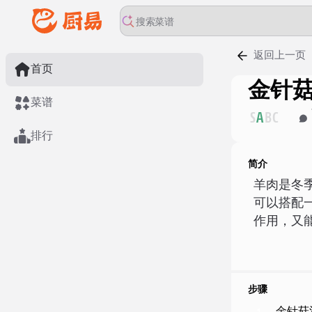
返回上一页
首页
金针
菜谱
S
A
B
C
排行
简介
羊肉是冬
可以搭配
作用，又
步骤