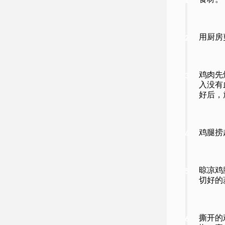
食材。
1
用厨房
2
鸡肉先
3
入没有
好后，
鸡腿捞
4
晾凉鸡
5
切好的
撕开的
6