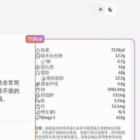
712Kcal
712Kcal
热量
12.7g
碳水化合物
8.7g
糖
54g
蛋白质
48g
脂肪
13.3g
饱和脂肪
法非常简
0.6g
膳食纤维
3984.9mg
钠
道不柴的
231mg
胆固醇
哦。
3.7mg
铁
53.5mg
钙
N/A
维生素C
450g
Omega-3
注意：
厨易提供的营养成分表和卡路里摄入量数据仅供参
考，均为基于食材的估算值。 热量计算仅供参考，绝不能替
代您的医生和/或专家的建议。请务必确认所用食材符合您