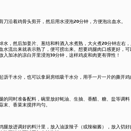
剪刀沿着鸡骨头剪开，然后用水浸泡20分钟，方便泡出血水。
焯水，然后加姜片、葱结和料酒入水煮熟，大火煮20分钟左右，
血水流出来就表示熟了，便可捞出来。想要鸡腿肉口感更好，可
放入加冰的凉白开里浸泡10分钟，这样鸡皮和肉更有弹性！
起沥干水分，也可以拿厨房纸吸干水分，用手一片一片的撕开鸡
腿的同时准备配料，碗里放好蚝油、生抽、香醋、糖、盐等调料
蒜末、香菜末搅拌均匀。
鸡腿放进调好的料汁里，放入油泼辣子（或辣椒酱），放入切好