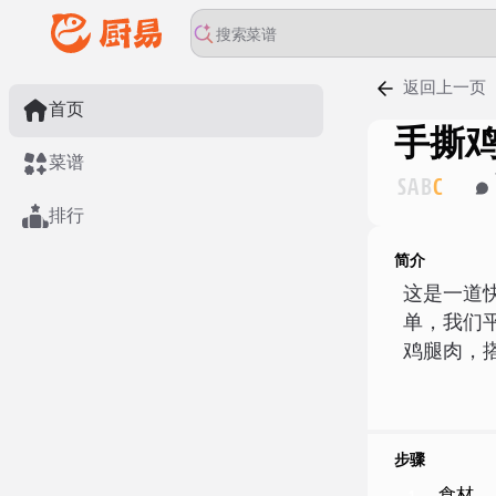
返回上一页
首页
手撕
菜谱
S
A
B
C
排行
简介
这是一道
单，我们
鸡腿肉，
步骤