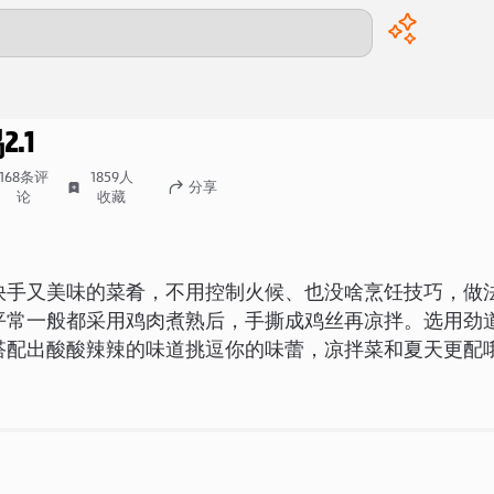
鸡
2.1
168
条评
1859
人
分享
论
收藏
快手又美味的菜肴，不用控制火候、也没啥烹饪技巧，做
平常一般都采用鸡肉煮熟后，手撕成鸡丝再凉拌。选用劲
搭配出酸酸辣辣的味道挑逗你的味蕾，凉拌菜和夏天更配