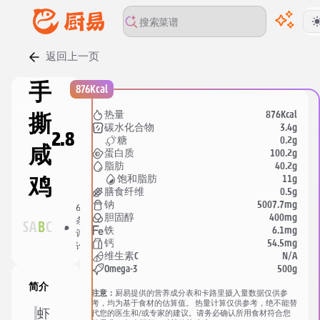
返回上一页
00:00
/
00:00
手
876Kcal
876Kcal
热量
撕
3.4g
碳水化合物
2.8
0.2g
糖
咸
100.2g
蛋白质
40.2g
脂肪
11g
饱和脂肪
鸡
0.5g
膳食纤维
5007.7mg
钠
62
958
400mg
胆固醇
条
分
S
A
B
C
人收
6.1mg
铁
评
享
藏
54.5mg
钙
论
N/A
维生素C
500g
Omega-3
简介
注意：
厨易提供的营养成分表和卡路里摄入量数据仅供参
考，均为基于食材的估算值。 热量计算仅供参考，绝不能替
虾
代您的医生和/或专家的建议。请务必确认所用食材符合您