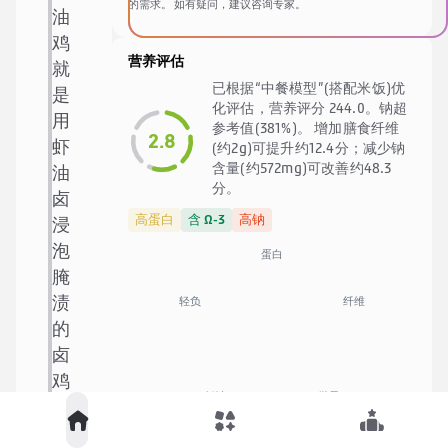
的需求。 如有疑问，建议咨询专家。
油
鸡
营养评估
就
已根据“中餐模型”(搭配米饭)优
是
化评估，营养评分 244.0。钠超
用
参考值(381%)。 增加膳食纤维
2.8
虾
(约2g)可提升约12.4分；减少钠
含量(约572mg)可改善约48.3
油
分。
卤
高蛋白
含 Ω-3
高钠
浸
泡
蛋白
腌
纤维
轻负
渍
的
卤
鸡
低钠
微量
，
现
🍚
中餐优化模型