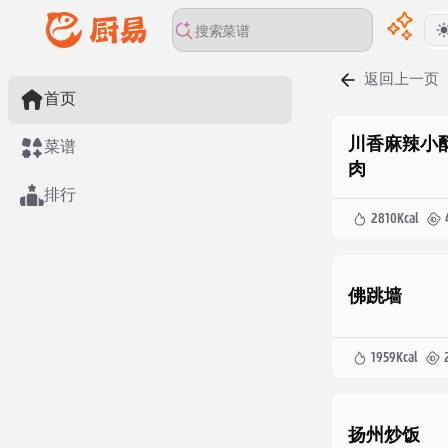
返回上一页
首页
川香麻辣小
菜谱
肉
排行
2810
Kcal
佛跳墙
1959
Kcal
扬州炒饭