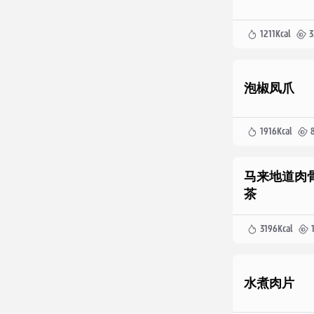
1211
Kcal
3
泡椒凤爪
1916
Kcal
马来地道肉
茶
3196
Kcal
水煮肉片