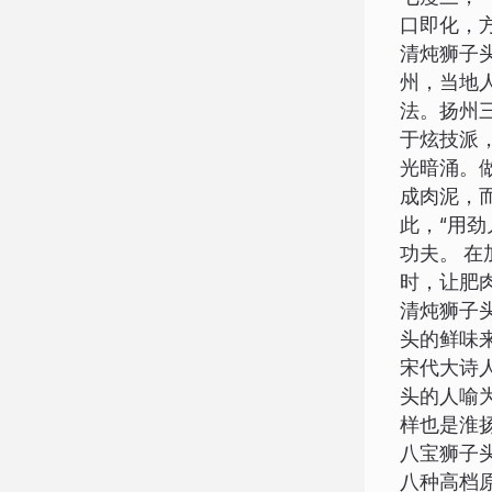
口即化，
清炖狮子
州，当地
法。扬州
于炫技派
光暗涌。
成肉泥，
此，“用
功夫。 
时，让肥
清炖狮子
头的鲜味
宋代大诗
头的人喻
样也是淮扬
八宝狮子
八种高档