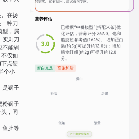
的需求。 如有疑问，建议咨询专家。
头。在扬
营养评估
是一种刀
已根据“中餐模型”(搭配米饭)优
典型，属
化评估，营养评分 262.0。饱和
，实则刀
脂肪超参考值(164%)。 增加蛋白
3.0
质(约5g)可提升约12.0分；增加
也不能剁
膳食纤维(约2g)可提升约12.0
，不仅如
分。
须下点硬
蛋白充足
高饱和脂
半个小
蛋白
，是狮子
纤维
轻负
蟹粉狮子
子头，同
低钠
微量
、鱼肚等
🍚
中餐优化模型