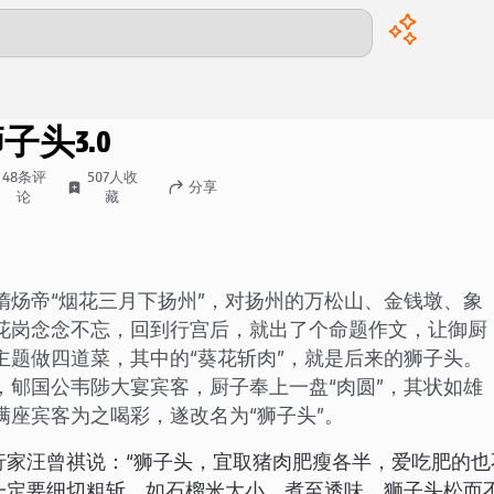
00:00
/
00:00
狮子头
3.0
48
条评
507
人收
分享
论
藏
隋炀帝“烟花三月下扬州”，对扬州的万松山、金钱墩、象
花岗念念不忘，回到行宫后，就出了个命题作文，让御厨
主题做四道菜，其中的“葵花斩肉”，就是后来的狮子头。
，郇国公韦陟大宴宾客，厨子奉上一盘“肉圆”，其状如雄
满座宾客为之喝彩，遂改名为“狮子头”。
行家汪曾祺说：“狮子头，宜取猪肉肥瘦各半，爱吃肥的也
一定要细切粗斩，如石榴米大小，煮至透味。狮子头松而