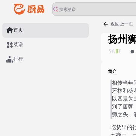
返回上一页
首页
扬州
菜谱
S
A
B
C
排行
简介
相传当年
牙林和葵
以四景为
到了唐朝
狮之头，
吃货里的
七瘦三，