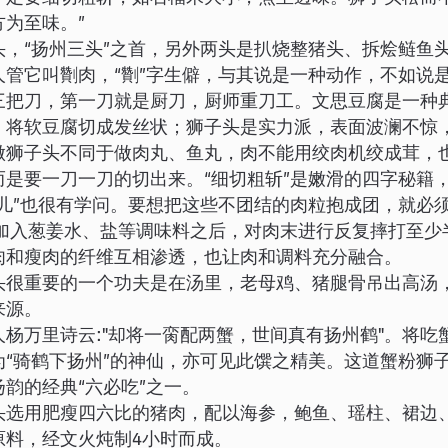
方为至味。”
头，“扬州三头”之首，另外两头是扒烧整猪头、拆烩鲢鱼
人管它叫劗肉，“劗”字生僻，与其说是一种动作，不如说
三把刀，第一刀就是厨刀，厨师重刀工。文思豆腐是一种
，将软豆腐切成发丝状；狮子头是实力派，表面波澜不惊
做狮子头不同于做肉丸、鱼丸，肉不能用绞肉机绞成茸，
而是要一刀一刀的切出来。“细切粗斩”是嫩滑的四字秘籍
劲儿”也很有学问。要想把这些不团结的肉粒抱成团，就必
在加入葱姜水、盐等调味料之后，对肉末进行反复摔打至少
肉和瘦肉的纤维互相渗透，也让肉和调料充分融合。
头很重要的一个功夫是在汤里，老母鸡、猪腿骨吊出高汤
来源。
人杨万里诗云:"却将一脔配两蟹，世间真有扬州鹤"。将吃
为“骑鹤下扬州”的神仙，亦可见此馔之精美。这道蟹粉狮
韵的经典“六必吃”之一。
头选用肥瘦四六比的猪肉，配以海参，鲍鱼、瑶柱、裙边
原料，经文火炖制4小时而成。