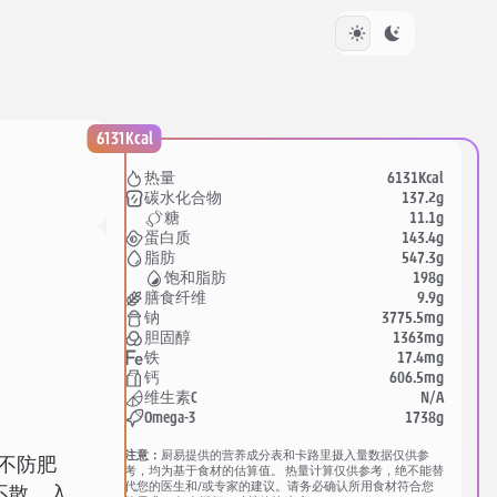
6131Kcal
6131Kcal
热量
137.2g
碳水化合物
11.1g
糖
143.4g
蛋白质
547.3g
脂肪
198g
饱和脂肪
9.9g
膳食纤维
3775.5mg
钠
1363mg
胆固醇
17.4mg
铁
606.5mg
钙
N/A
维生素C
1738g
Omega-3
注意：
厨易提供的营养成分表和卡路里摄入量数据仅供参
不防肥
考，均为基于食材的估算值。 热量计算仅供参考，绝不能替
代您的医生和/或专家的建议。请务必确认所用食材符合您
不散，入