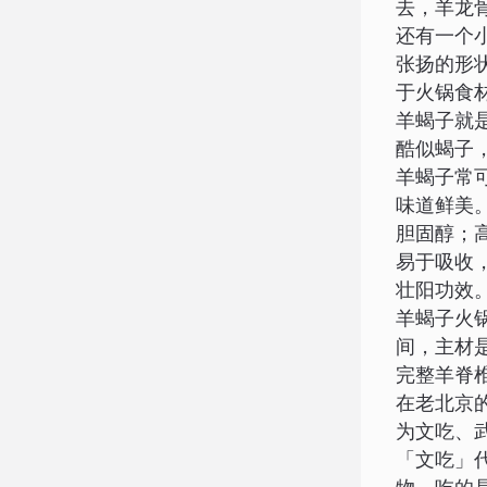
去，羊龙骨
还有一个
张扬的形
于火锅食
羊蝎子就
酷似蝎子
羊蝎子常
味道鲜美
胆固醇；
易于吸收
壮阳功效
羊蝎子火
间，主材
完整羊脊
在老北京
为文吃、
「文吃」