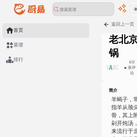
返回上一页
首页
老北
菜谱
锅
排行
612
S
A
B
C
条评
论
简介
羊蝎子
，
指羊从颈
骨，其上
剁开炖汤，
来流行于