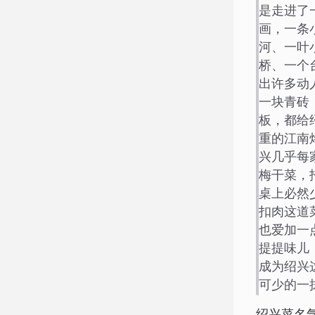
是走进了
画，一条
河、一叶
桥、一个
出许多动
一块青砖
板，都给
重的江南
兴几乎每
梅干菜，
桌上必然
扣肉这道
也爱加一
提提味儿
成为绍兴
可少的一