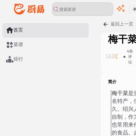
返回上一页
首页
梅干
菜谱
4
条
S
A
B
C
评
排行
论
简介
梅干菜
是
名特产，
久。绍兴
自制，作
也常用来
的食品。