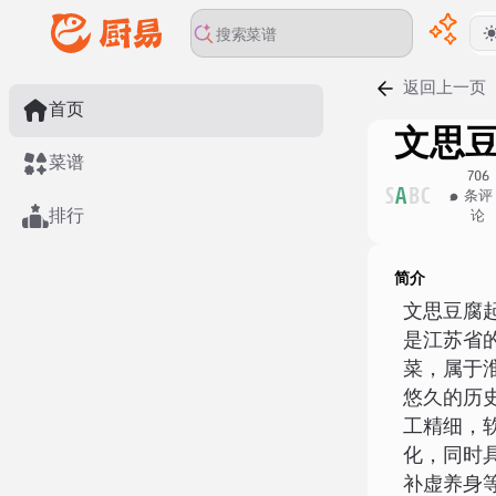
返回上一页
首页
文思
菜谱
706
S
A
B
C
条评
排行
论
简介
文思豆腐
是江苏省
菜，属于
悠久的历
工精细，
化，同时
补虚养身