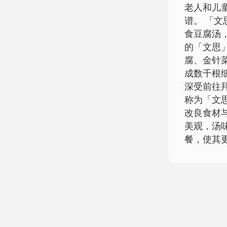
老人和儿
谱。 「
食豆腐汤
的「文思
腐、金针
成数千根
深受前往
称为「文
改良食材
美观，汤
餐，使其