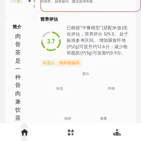
S
A
B
C
评
的需求。 如有疑问，建议咨询专家。
收
享
论
藏
营养评估
简介
已根据“中餐模型”(搭配米饭)优
化评估，营养评分 329.0。 处于
肉
3.7
标准参考区间。 增加膳食纤维
骨
(约2g)可提升约12.6分；减少饱
茶
和脂肪(约3g)可改善约0.9分。
是
高蛋白
饱和脂偏高
一
蛋白
种
骨
纤维
轻负
肉
兼
饮
茶
低钠
微量
的
🍚
中餐优化模型
饮