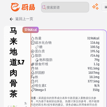
返回上一页
00:00
/
00:00
马
3196Kcal
3196Kcal
热量
来
116.6g
碳水化合物
100.5g
糖
地
195.5g
蛋白质
214.6g
脂肪
79g
饱和脂肪
道
3.7
1.1g
膳食纤维
931.5mg
钠
肉
1827mg
胆固醇
18.1mg
铁
377.5mg
钙
骨
N/A
维生素C
350g
Omega-3
茶
注意：
厨易提供的营养成分表和卡路里摄入量数据仅供参
16
考，均为基于食材的估算值。 热量计算仅供参考，绝不能替
3
条
代您的医生和/或专家的建议。请务必确认所用食材符合您
人
分