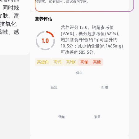
就餐时能
的需求。 如有疑问，建议咨询专家。
。同时辣
皮肤。富
营养评估
抗氧化
营养评分 15.0。钠超参考值
咳嗽、感
(976%)，糖分超参考值(521%)。
1.0
增加膳食纤维(约2g)可提升约
10.5分；减少钠含量(约1465mg)
可改善约385.5分。
高蛋白
高钙
高维C
高钠
高糖
蛋白
纤维
轻负
低钠
微量