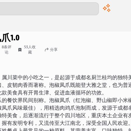
00:00
/
00:00
凤爪
1.0
8
条评
53
人收
分享
论
藏
，属川菜中的小吃之一，是起源于成都名厨兰桂均的独特
口、皮韧肉香而著称。泡椒凤爪既能登大雅之堂，也为普
此款美食具有开胃生津、促进血液循环的功效。
爪的餐饮界民间别称。泡椒凤爪（红泡椒、野山椒即小米椒
椒凤爪风味最佳），用精选肉鸡爪泡制而成，发源于成都
独特美食，后逐渐流行于整个四川地区，重庆本土企业有
，握有发明专利，又流传至大江南北，深受全国人民欢迎