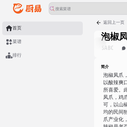
返回上一页
首页
泡椒
菜谱
S
A
B
C
排行
简介
泡椒凤爪
以酸辣爽
所喜爱。
凤爪，鸡
可，以山
均的民间
爪产业化