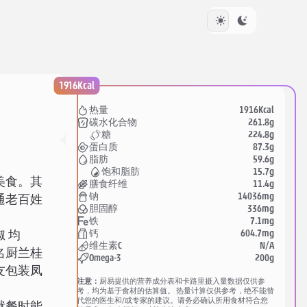
1916Kcal
1916Kcal
热量
261.8g
碳水化合物
224.8g
糖
87.3g
蛋白质
59.6g
脂肪
15.7g
饱和脂肪
美食。其
11.4g
膳食纤维
14036mg
钠
通老百姓
336mg
胆固醇
7.1mg
铁
604.7mg
钙
 均
N/A
维生素C
名厨兰桂
200g
Omega-3
友包装凤
注意：
厨易提供的营养成分表和卡路里摄入量数据仅供参
。
考，均为基于食材的估算值。 热量计算仅供参考，绝不能替
代您的医生和/或专家的建议。请务必确认所用食材符合您